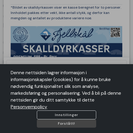
Om oss
*Bildet av skalldyrkassen viser en kasse beregnet for to personer.
Innholdet pakkes etter vekt, ikke antall stykk, og derfor kan
language
Strandkaien 3, Bergen, Hordaland , 5013 Bergen
mengden og antallet av produktene variere noe.
mail
bestilling@fjellskaal.no
phone
+4798905898
ORG. NR: 998087783
Følg oss
Lenker
Stekegrad brød
*
Salgsbetingelser
Denne nettsiden lagrer informasjon i
Angrerett
informasjonskapsler (cookies) for å kunne bruke
Personvern
nødvendig funksjonalitet slik som analyse,
Til antall personer
*
Personvernpolicy
markedsføring og personalisering. Ved å bli på denne
nettsiden gir du ditt samtykke til dette
Antall
remove
add
Personvernpolicy
Vi aksepterer følgende betalingstyper:
card_giftcard
Innstillinger
shopping_cart
Legg I Handlekurv
Forstått!
Vennligst velg en variant ovenfor
COPYRIGHT @2026 by
SUSOFT