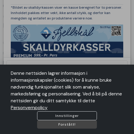
Om oss
*Bildet av skalldyrkassen viser en kasse beregnet for to personer.
Innholdet pakkes etter vekt, ikke antall stykk, og derfor kan
language
Strandkaien 3, Bergen, Hordaland , 5013 Bergen
mengden og antallet av produktene variere noe.
mail
bestilling@fjellskaal.no
phone
+4798905898
ORG. NR: 998087783
Følg oss
Lenker
Stekegrad brød
*
Salgsbetingelser
Denne nettsiden lagrer informasjon i
Angrerett
informasjonskapsler (cookies) for å kunne bruke
Personvern
nødvendig funksjonalitet slik som analyse,
Til antall personer
*
Personvernpolicy
markedsføring og personalisering. Ved å bli på denne
nettsiden gir du ditt samtykke til dette
Antall
remove
add
Personvernpolicy
Vi aksepterer følgende betalingstyper:
card_giftcard
Innstillinger
shopping_cart
Legg I Handlekurv
Forstått!
Vennligst velg en variant ovenfor
COPYRIGHT @2026 by
SUSOFT