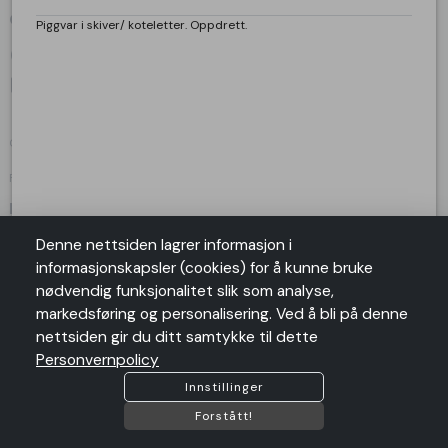
Om oss
Piggvar i skiver/ koteletter. Oppdrett.
language
Strandkaien 3, Bergen, Hordaland , 5013 Bergen
mail
bestilling@fjellskaal.no
phone
+4798905898
ORG. NR: 998087783
Følg oss
Lenker
Salgsbetingelser
Denne nettsiden lagrer informasjon i
Angrerett
informasjonskapsler (cookies) for å kunne bruke
Personvern
nødvendig funksjonalitet slik som analyse,
Personvernpolicy
markedsføring og personalisering. Ved å bli på denne
nettsiden gir du ditt samtykke til dette
Personvernpolicy
Antall
remove
add
Vi aksepterer følgende betalingstyper:
card_giftcard
Innstillinger
shopping_cart
Legg I Handlekurv
Forstått!
COPYRIGHT @2026 by
SUSOFT